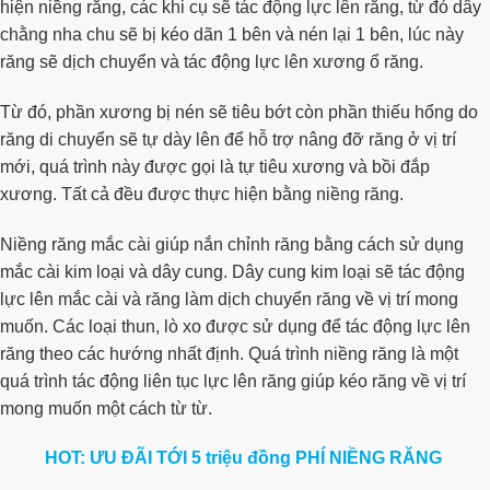
hiện niềng răng, các khi cụ sẽ tác động lực lên răng, từ đó dây
chằng nha chu sẽ bị kéo dãn 1 bên và nén lại 1 bên, lúc này
răng sẽ dịch chuyển và tác động lực lên xương ổ răng.
Từ đó, phần xương bị nén sẽ tiêu bớt còn phần thiếu hổng do
răng di chuyển sẽ tự dày lên để hỗ trợ nâng đỡ răng ở vị trí
mới, quá trình này được gọi là tự tiêu xương và bồi đắp
xương. Tất cả đều được thực hiện bằng niềng răng.
Niềng răng mắc cài giúp nắn chỉnh răng bằng cách sử dụng
mắc cài kim loại và dây cung. Dây cung kim loại sẽ tác động
lực lên mắc cài và răng làm dịch chuyển răng về vị trí mong
muốn. Các loại thun, lò xo được sử dụng để tác động lực lên
răng theo các hướng nhất định. Quá trình niềng răng là một
quá trình tác động liên tục lực lên răng giúp kéo răng về vị trí
mong muốn một cách từ từ.
HOT: ƯU ĐÃI TỚI 5 triệu đồng PHÍ NIỀNG RĂNG