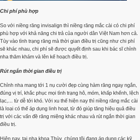
Chi phí phù hợp
So với niềng răng invisalign thì niềng răng mắc cài có chi phí
phù hợp với khả năng chi trả của người dân Việt Nam hơn cả.
Tùy vào tình trạng răng mà thời gian điều trị cũng như chi phí
sẽ khác nhau, chi phí sẽ được quyết định sau khi bác sĩ chỉnh
nha thăm khám và lên kế hoạch điều trị.
Rút ngắn thời gian điều trị
Chỉnh nha mang tới 1 nụ cười đẹp cùng hàm răng ngay ngắn,
đúng vị trí, khắc phục mọi tình trạng hô, móm, khấp khểnh, lệch
lạc,… từ dễ tới khó. Với xu thế hiện nay thì niềng răng mắc cài
là loại có thể áp dụng linh hoạt, từ đó giúp tăng hiệu quả điều
trị với các vấn đề răng miệng khác nhau và rút ngắn thời gian
điều trị.
Hiện nay, tại nha khoa Thùy chúng tôi đang áp dụng các kỹ