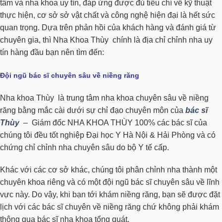
tâm và nha khoa uy tín, đáp ứng được đủ tiêu chí về kỹ thuật
thực hiện, cơ sở sở vật chất và công nghệ hiện đại là hết sức
quan trọng. Dựa trên phản hồi của khách hàng và đánh giá từ
chuyên gia, thì Nha Khoa Thùy chính là địa chỉ chỉnh nha uy
tín hàng đầu bạn nên tìm đến:
Đội ngũ bác sĩ chuyên sâu về niềng răng
Nha khoa Thùy là trung tâm nha khoa chuyên sâu về niềng
răng bằng mắc cài dưới sự chỉ đạo chuyên môn của
bác sĩ
Thùy
– Giám đốc NHA KHOA THÙY 100% các bác sĩ của
chúng tôi đều tốt nghiệp Đại học Y Hà Nội & H
ải Phòng và có
chứng chỉ chỉnh nha chuyên sâu do bộ Y tế cấp.
Khác với các cơ sở khác, chúng tôi phân chỉnh nha thành một
chuyên khoa riêng và có một đội ngũ bác sĩ chuyên sâu về lĩnh
vực này. Do vậy, khi bạn tới khám niềng răng, bạn sẽ được đặt
lịch với các bác sĩ chuyên về niềng răng chứ không phải khám
thông qua bác sĩ nha khoa tổng quát.