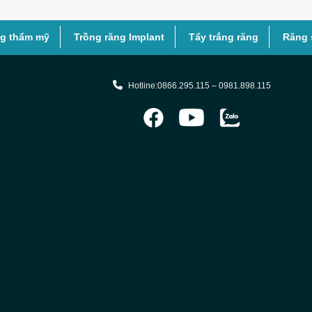
ng thẩm mỹ
Trồng răng Implant
Tẩy trắng răng
Răng 
Hotline:0866.295.115 – 0981.898.115