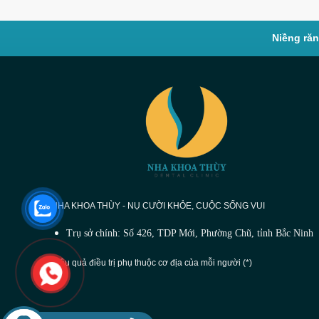
Niềng ră
NHA KHOA THÙY - NỤ CƯỜI KHỎE, CUỘC SỐNG VUI
Trụ sở chính: Số 426, TDP Mới, Phường Chũ, tỉnh Bắc Ninh
Hiệu quả điều trị phụ thuộc cơ địa của mỗi người (*)