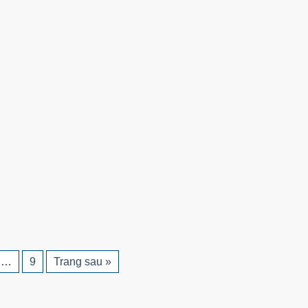
…
9
Trang sau »