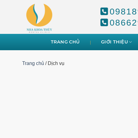
Skip
09818
to
content
08662
TRANG CHỦ
GIỚI THIỆU
Trang chủ
/
Dịch vụ