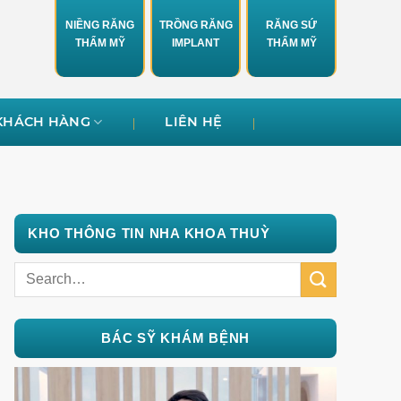
NIỀNG RĂNG
TRỒNG RĂNG
RĂNG SỨ
THẨM MỸ
IMPLANT
THẨM MỸ
KHÁCH HÀNG
LIÊN HỆ
KHO THÔNG TIN NHA KHOA THUỲ
BÁC SỸ KHÁM BỆNH