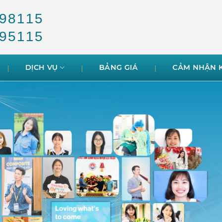
98115
95115
DỊCH VỤ
BẢNG GIÁ
CẢM NHẬN 