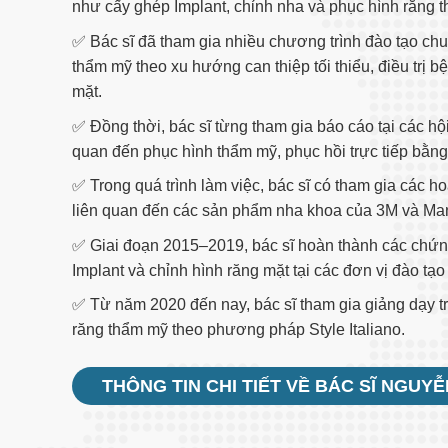
như cấy ghép Implant, chỉnh nha và phục hình răng 
✅ Bác sĩ đã tham gia nhiều chương trình đào tạo ch
thẩm mỹ theo xu hướng can thiệp tối thiểu, điều trị 
mặt.
✅ Đồng thời, bác sĩ từng tham gia báo cáo tại các hộ
quan đến phục hình thẩm mỹ, phục hồi trực tiếp bằng 
✅ Trong quá trình làm việc, bác sĩ có tham gia các h
liên quan đến các sản phẩm nha khoa của 3M và Ma
✅ Giai đoạn 2015–2019, bác sĩ hoàn thành các chứng
Implant và chỉnh hình răng mặt tại các đơn vị đào 
✅ Từ năm 2020 đến nay, bác sĩ tham gia giảng dạy tr
răng thẩm mỹ theo phương pháp Style Italiano.
THÔNG TIN CHI TIẾT VỀ BÁC SĨ NGUY