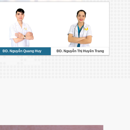
ĐD. Nguyễn Quang Huy
ĐD. Nguyễn Thị Huyền Trang
ĐD. N