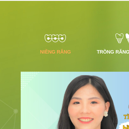
NIỀNG RĂNG
TRỒNG RĂNG