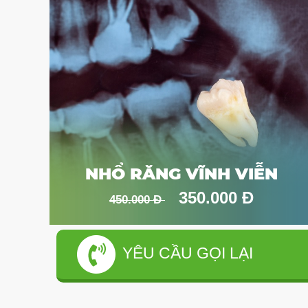
NHỔ RĂNG VĨNH VIỄN
350.000 Đ
450.000 Đ
YÊU CẦU GỌI LẠI