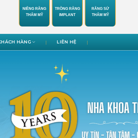
NIỀNG RĂNG
TRỒNG RĂNG
RĂNG SỨ
THẨM MỸ
IMPLANT
THẨM MỸ
KHÁCH HÀNG
LIÊN HỆ