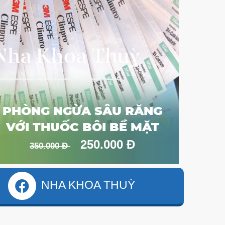
PHÒNG NGỪA SÂU RĂNG
VỚI THUỐC BÔI BỀ MẶT
250.000 Đ
350.000 Đ
NHA KHOA THUỲ