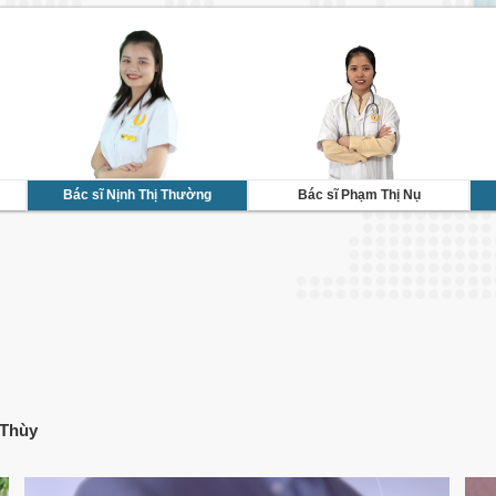
Bác sĩ Nịnh Thị Thường
Bác sĩ Phạm Thị Nụ
 Thùy