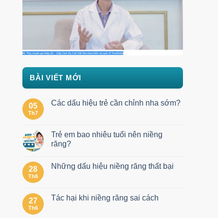
BÀI VIẾT MỚI
Các dấu hiệu trẻ cần chỉnh nha sớm?
05
Th7
Trẻ em bao nhiêu tuổi nên niềng
răng?
Những dấu hiệu niềng răng thất bại
28
Th6
Tác hại khi niềng răng sai cách
27
Th6