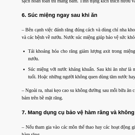
sạch hoàn toàn thì mảng bám. Tình trạng kích thích nướu 
6. Súc miệng ngay sau khi ăn
– Bên cạnh việc đánh răng đúng cách và dùng chỉ nha kho
và các bệnh về nướu. Nước súc miệng giúp bảo vệ sức khỏe
Tái khoáng hóa cho răng giảm lượng axit trong miệ
nướu.
Súc miệng với nước kháng khuẩn. Sau khi ăn như là mộ
tuổi. Hoặc những người không quen dùng tăm nước hay 
– Ngoài ra, nhai kẹo cao su không đường sau mỗi bữa ăn có 
bám trên bề mặt răng.
7. Mang dụng cụ bảo vệ hàm răng và không 
– Nếu tham gia vào các môn thể thao hay các hoạt động gi
hàm răng.