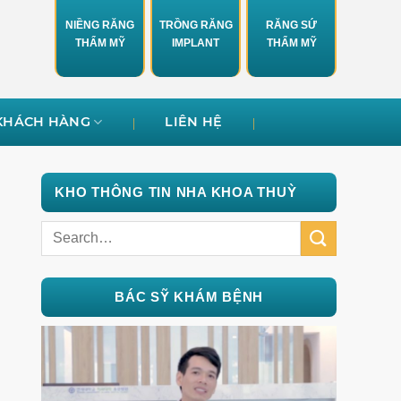
NIỀNG RĂNG
TRỒNG RĂNG
RĂNG SỨ
THẨM MỸ
IMPLANT
THẨM MỸ
KHÁCH HÀNG
LIÊN HỆ
KHO THÔNG TIN NHA KHOA THUỲ
BÁC SỸ KHÁM BỆNH