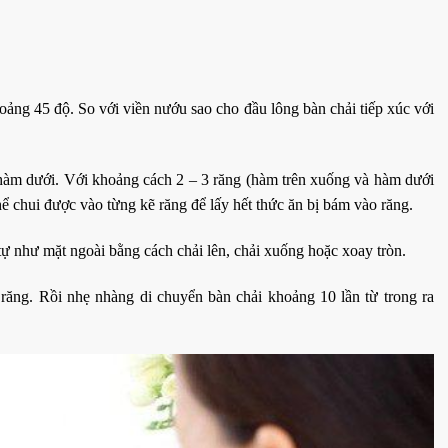
ng 45 độ. So với viền nướu sao cho đầu lông bàn chải tiếp xúc với
 hàm dưới. Với khoảng cách 2 – 3 răng (hàm trên xuống và hàm dưới
hể chui được vào từng kẽ răng để lấy hết thức ăn bị bám vào răng.
ự như mặt ngoài bằng cách chải lên, chải xuống hoặc xoay tròn.
 răng. Rồi nhẹ nhàng di chuyển bàn chải khoảng 10 lần từ trong ra