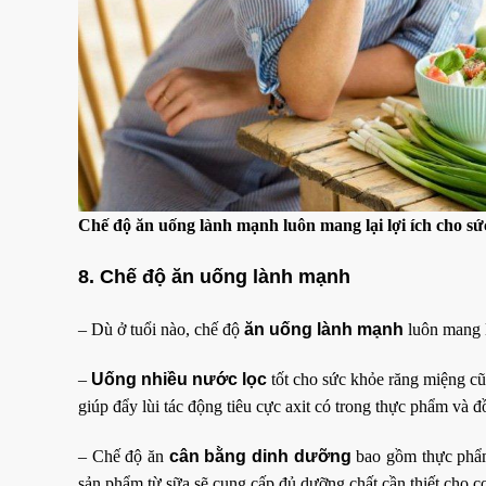
Chế độ ăn uống lành mạnh luôn mang lại lợi ích cho s
8. Chế độ ăn uống lành mạnh
– Dù ở tuổi nào, chế độ
ăn uống lành mạnh
luôn mang l
–
Uống nhiều nước lọc
tốt cho sức khỏe răng miệng cũ
giúp đẩy lùi tác động tiêu cực axit có trong thực phẩm và đ
– Chế độ ăn
cân bằng dinh dưỡng
bao gồm thực phẩm 
sản phẩm từ sữa sẽ cung cấp đủ dưỡng chất cần thiết cho cơ