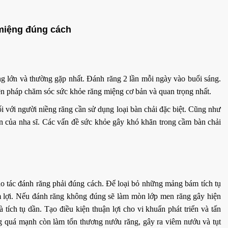
miệng đúng cách
g lớn và thường gặp nhất. Đánh răng 2 lần mỗi ngày vào buổi sáng.
biện pháp chăm sóc sức khỏe răng miệng cơ bản và quan trọng nhất.
i với người niềng răng cần sử dụng loại bàn chải đặc biệt. Cũng như
n của nha sĩ. Các vấn đề sức khỏe gây khó khăn trong cầm bàn chải
o tác đánh răng phải đúng cách. Để loại bỏ những mảng bám tích tụ
êm lợi. Nếu đánh răng không đúng sẽ làm mòn lớp men răng gây hiện
ích tụ dần. Tạo điều kiện thuận lợi cho vi khuẩn phát triển và tấn
g quá mạnh còn làm tổn thương nướu răng, gây ra viêm nướu và tụt