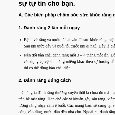
sự tự tin cho bạn.
A. Các biện pháp chăm sóc sức khỏe răng 
1. Đánh răng 2 lần mỗi ngày
Bệnh về răng và nướu là hai vấn đề sức khỏe răng miện
Sau khi thức dậy và buổi tối trước khi đi ngủ. Đây là 
Nên đổi bàn chải đánh răng mỗi 3 – 4 tháng một lần. Đố
các dụng cụ vệ sinh răng miệng khác theo sự hướng dẫ
thì có thể dùng bàn chải điện.
2. Đánh răng đúng cách
– Chúng ta đánh răng thường xuyên thôi là chưa đủ mà tha
trên bề mặt răng. Hạn chế các vi khuẩn gây sâu răng, vi
tượng răng nhạy cảm ê buốt. Các mảng bám sẽ cứng lại và t
công vào răng, nướu dẫn đến nha chu. Ngoài ra, đánh răn