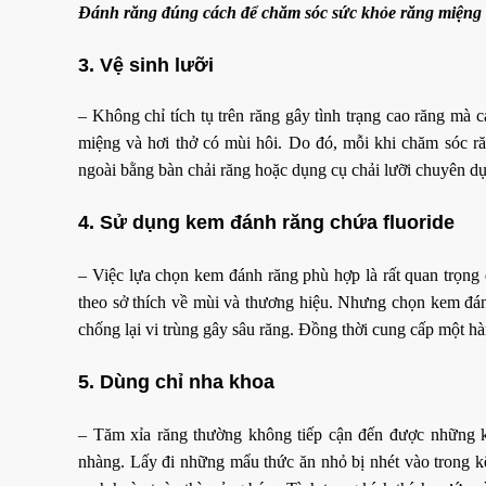
Đánh răng đúng cách để chăm sóc sức khỏe răng miệng
3. Vệ sinh lưỡi
– Không chỉ tích tụ trên răng gây tình trạng cao răng mà 
miệng và hơi thở có mùi hôi. Do đó, mỗi khi chăm sóc răn
ngoài bằng bàn chải răng hoặc dụng cụ chải lưỡi chuyên d
4. Sử dụng kem đánh răng chứa fluoride
– Việc lựa chọn kem đánh răng phù hợp là rất quan trọng 
theo sở thích về mùi và thương hiệu. Nhưng chọn kem đánh 
chống lại vi trùng gây sâu răng. Đồng thời cung cấp một h
5. Dùng chỉ nha khoa
– Tăm xỉa răng thường không tiếp cận đến được những k
nhàng. Lấy đi những mẩu thức ăn nhỏ bị nhét vào trong 