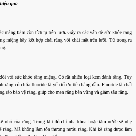
 hiệu quả
các mảng bám còn tích tụ trên lưỡi. Gây ra các vấn đề sức khỏe răng
g miệng hãy kết hợp chải răng với chải mặt trên lưỡi. Từ trong ra
ụng.
đối với sức khỏe răng miệng. Có rất nhiều loại kem đánh răng. Tùy
răng có chứa fluoride là yếu tố ưu tiên hàng đầu. Fluoride là chất
àng rào bảo vệ răng, giúp cho men răng bền vững và giảm sâu răng.
ẽ nhỏ của răng. Trong khi đó chỉ nha khoa hoặc tăm nước sẽ nhẹ
kẽ răng. Mà không làm tổn thương nướu răng. Khi kẽ răng được làm