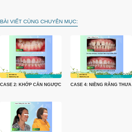
BÀI VIẾT CÙNG CHUYÊN MỤC:
CASE 2: KHỚP CẮN NGƯỢC
CASE 4: NIỀNG RĂNG THƯA