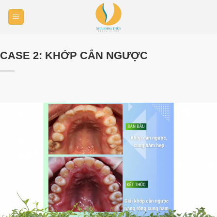
Skip
to
content
CASE 2: KHỚP CẮN NGƯỢC