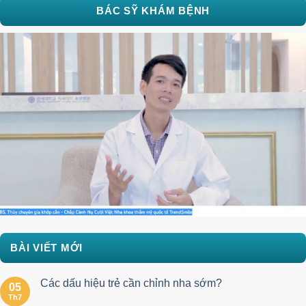
BÁC SỸ KHÁM BỆNH
BÀI VIẾT MỚI
Các dấu hiệu trẻ cần chỉnh nha sớm?
05
Th7