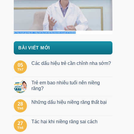
BÀI VIẾT MỚI
Các dấu hiệu trẻ cần chỉnh nha sớm?
05
Th7
Trẻ em bao nhiêu tuổi nên niềng
răng?
Những dấu hiệu niềng răng thất bại
28
Th6
Tác hại khi niềng răng sai cách
27
Th6