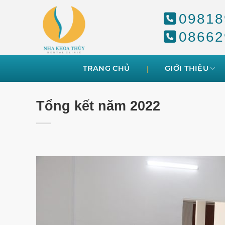
Skip
09818
to
content
08662
TRANG CHỦ
GIỚI THIỆU
Tổng kết năm 2022