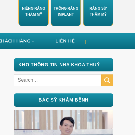
NIỀNG RĂNG
TRỒNG RĂNG
RĂNG SỨ
THẨM MỸ
IMPLANT
THẨM MỸ
KHÁCH HÀNG
LIÊN HỆ
KHO THÔNG TIN NHA KHOA THUỲ
BÁC SỸ KHÁM BỆNH