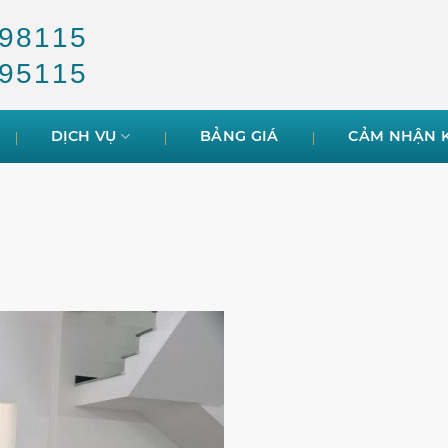
98115
95115
DỊCH VỤ
BẢNG GIÁ
CẢM NHẬN 