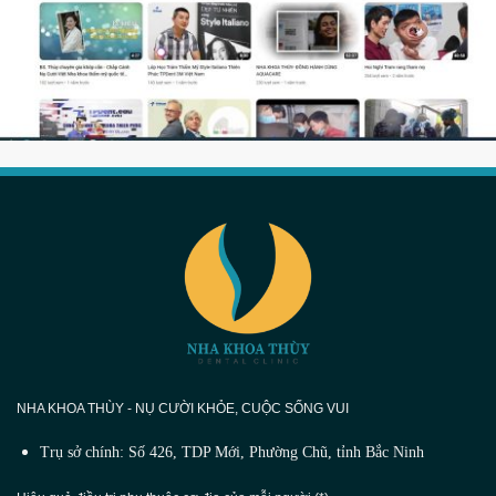
NHA KHOA THÙY - NỤ CƯỜI KHỎE, CUỘC SỐNG VUI
Trụ sở chính: Số 426, TDP Mới, Phường Chũ, tỉnh Bắc Ninh