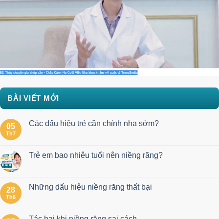
BÀI VIẾT MỚI
Các dấu hiệu trẻ cần chỉnh nha sớm?
05
Th7
Trẻ em bao nhiêu tuổi nên niềng răng?
Những dấu hiệu niềng răng thất bại
28
Th6
Tác hại khi niềng răng sai cách