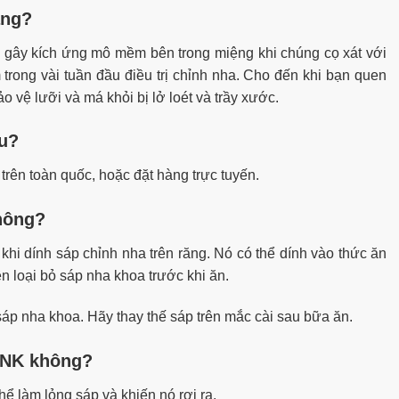
ăng?
ể gây kích ứng mô mềm bên trong miệng khi chúng cọ xát với
trong vài tuần đầu điều trị chỉnh nha. Cho đến khi bạn quen
o vệ lưỡi và má khỏi bị lở loét và trầy xước.
âu?
trên toàn quốc, hoặc đặt hàng trực tuyến.
không?
hi dính sáp chỉnh nha trên răng. Nó có thể dính vào thức ăn
ên loại bỏ sáp nha khoa trước khi ăn.
p nha khoa. Hãy thay thế sáp trên mắc cài sau bữa ăn.
p NK không?
ể làm lỏng sáp và khiến nó rơi ra.