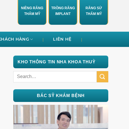
NIỀNG RĂNG
TRỒNG RĂNG
RĂNG SỨ
THẨM MỸ
IMPLANT
THẨM MỸ
KHÁCH HÀNG
LIÊN HỆ
KHO THÔNG TIN NHA KHOA THUỲ
BÁC SỸ KHÁM BỆNH