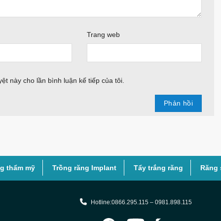
Trang web
ệt này cho lần bình luận kế tiếp của tôi.
ng thẩm mỹ
Trồng răng Implant
Tẩy trắng răng
Răng 
Hotline:0866.295.115 – 0981.898.115