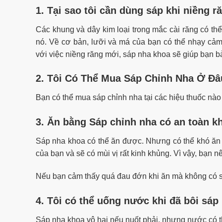
1. Tại sao tôi cần dùng sáp khi niềng r
Các khung và dây kim loại trong mắc cài răng có th
nó. Về cơ bản, lưỡi và má của bạn có thể nhạy cảm 
với việc niềng răng mới, sáp nha khoa sẽ giúp bạn bả
2. Tôi Có Thể Mua Sáp Chỉnh Nha Ở Đ
Bạn có thể mua sáp chỉnh nha tại các hiệu thuốc nào 
3. Ăn bằng Sáp chỉnh nha có an toàn 
Sáp nha khoa có thể ăn được. Nhưng có thể khó ăn k
của bạn và sẽ có mùi vị rất kinh khủng. Vì vậy, bạn n
Nếu bạn cảm thấy quá đau đớn khi ăn mà không có sá
4. Tôi có thể uống nước khi đã bôi sá
Sáp nha khoa vô hại nếu nuốt phải, nhưng nước có th