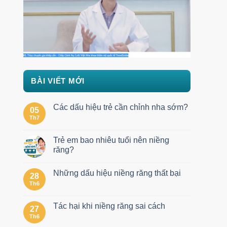
BÀI VIẾT MỚI
Các dấu hiệu trẻ cần chỉnh nha sớm?
05
Th7
Trẻ em bao nhiêu tuổi nên niềng
răng?
Những dấu hiệu niềng răng thất bại
28
Th6
Tác hại khi niềng răng sai cách
27
Th6