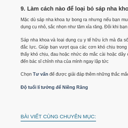
9. Làm cách nào để loại bỏ sáp nha kh
Mặc dù sáp nha khoa tự bong ra nhưng nếu bạn muốn
dụng cụ nhỏ, sắc nhọn như tăm xỉa răng. Đôi khi bạn
Sáp nha khoa và loại dụng cụ y tế hữu ích mà đa số
đắc lực. Giúp bạn vượt qua các cơn khó chịu tron
thấy khó chịu, đau hoặc nhức do mắc cài hoặc dây c
đến bác sĩ chỉnh nha của mình ngay lập tức
Chọn
Tư vấn
để được giải đáp thêm những thắc mắc
Độ tuổi lí tưởng để Niềng Răng
BÀI VIẾT CÙNG CHUYÊN MỤC: