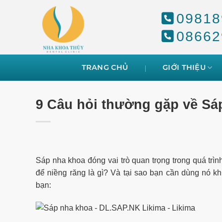
Skip
09818
to
content
08662
TRANG CHỦ
GIỚI THIỆU
9 Câu hỏi thường gặp về Sá
Sáp nha khoa đóng vai trò quan trọng trong quá trìn
để niềng răng là gì? Và tại sao bạn cần dùng nó kh
bạn: